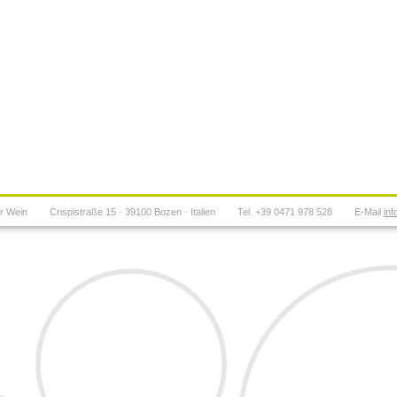
er Wein
Crispistraße 15 · 39100 Bozen · Italien
Tel. +39 0471 978 528
E-Mail
in